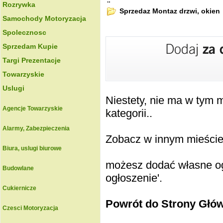
.:
Rozrywka
Sprzedaz Montaz drzwi, okien
Samochody Motoryzacja
Spolecznosc
Sprzedam Kupie
Targi Prezentacje
Towarzyskie
Uslugi
Niestety, nie ma w tym
Agencje Towarzyskie
kategorii..
Alarmy, Zabezpieczenia
Zobacz w innym mieście k
Biura, uslugi biurowe
możesz dodać własne ogł
Budowlane
ogłoszenie'.
Cukiernicze
Powrót do Strony Głó
Czesci Motoryzacja