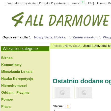
:.
Warunki Korzystania
:.
Polityka Prywatności
:.
Pomoc
:.
FAQ
:.
O nas
:.
R
Ogłoszenia dla :.
Nowy Sacz, Polska
:. Zmień miasto
:. Wsz
Polska
:.
Nowy Sacz
:. Uslugi :. Sprzedaz M
Wszystkie kategorie
Biznes
Komunikaty
Mieszkania Lokale
Nauka Korepetycje
Ostatnio dodane ogł
Nieruchomosci
Oddam , Przyjme
Pomoc
Praca
Strona:
1