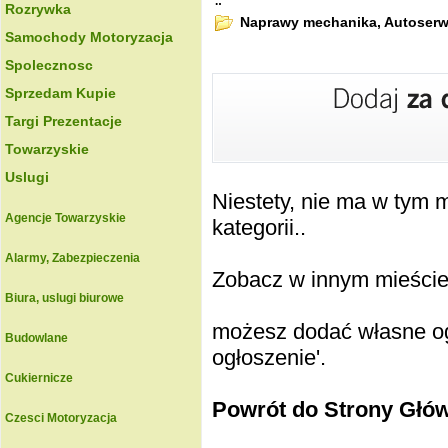
.:
Rozrywka
Naprawy mechanika, Autoserw
Samochody Motoryzacja
Spolecznosc
Sprzedam Kupie
Targi Prezentacje
Towarzyskie
Uslugi
Niestety, nie ma w tym
Agencje Towarzyskie
kategorii..
Alarmy, Zabezpieczenia
Zobacz w innym mieście k
Biura, uslugi biurowe
możesz dodać własne ogł
Budowlane
ogłoszenie'.
Cukiernicze
Powrót do Strony Głó
Czesci Motoryzacja