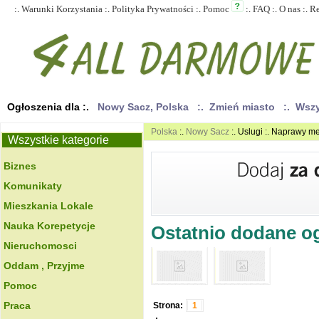
:.
Warunki Korzystania
:.
Polityka Prywatności
:.
Pomoc
:.
FAQ
:.
O nas
:.
R
Ogłoszenia dla :.
Nowy Sacz, Polska
:. Zmień miasto
:. Wsz
Polska
:.
Nowy Sacz
:. Uslugi :. Naprawy m
Wszystkie kategorie
Biznes
Komunikaty
Mieszkania Lokale
Nauka Korepetycje
Ostatnio dodane ogł
Nieruchomosci
Oddam , Przyjme
Pomoc
Praca
Strona:
1